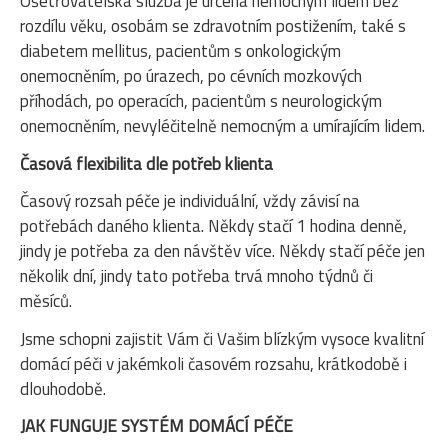
Ošetřovatelská služba je určena nemocným lidem bez
rozdílu věku, osobám se zdravotním postižením, také s
diabetem mellitus, pacientům s onkologickým
onemocněním, po úrazech, po cévních mozkových
příhodách, po operacích, pacientům s neurologickým
onemocněním, nevyléčitelně nemocným a umírajícím lidem.
Časová flexibilita dle potřeb klienta
Časový rozsah péče je individuální, vždy závisí na
potřebách daného klienta. Někdy stačí 1 hodina denně,
jindy je potřeba za den návštěv více. Někdy stačí péče jen
několik dní, jindy tato potřeba trvá mnoho týdnů či
měsíců.
Jsme schopni zajistit Vám či Vašim blízkým vysoce kvalitní
domácí péči v jakémkoli časovém rozsahu, krátkodobě i
dlouhodobě.
JAK FUNGUJE SYSTÉM DOMÁCÍ PÉČE