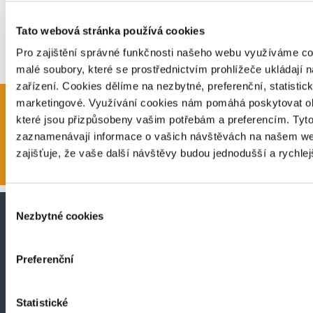
Spolupracujeme s pečovatelskou službou Zdislava
Veselí, z.ú., můžeme tak zajistit i hygienickou péči,
Tato webová stránka používá cookies
donášku obědů a léků, nákupy, péči o domácnost
Pro zajištění správné funkčnosti našeho webu využíváme co
klienta, atd.
malé soubory, které se prostřednictvím prohlížeče ukládají 
zařízení. Cookies dělíme na nezbytné, preferenční, statistic
marketingové. Využívání cookies nám pomáhá poskytovat ob
které jsou přizpůsobeny vašim potřebám a preferencím. Tyt
KONTAKTUJTE NÁS
zaznamenávají informace o vašich návštěvách na našem we
zajišťuje, že vaše další návštěvy budou jednodušší a rychle
Výběr
Nezbytné cookies
souhlasu
Preferenční
Statistické