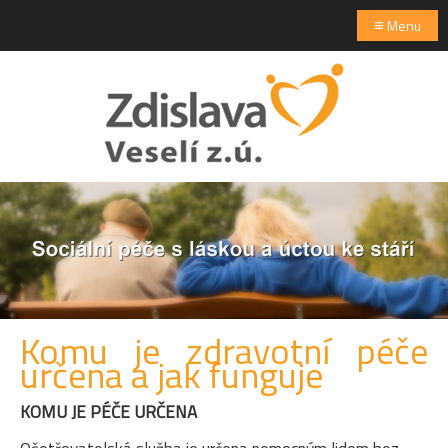
≡
Menu
Komu je zdravotní péče
určena a jak funguje
KOMU JE PÉČE URČENA