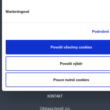
Marketingové
Podrobné 
Povolit všechny cookies
Povolit výběr
Pouze nutné cookies
KONTAKT
Zdislava Veselí, z.ú.