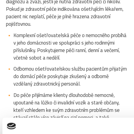
diagnózu a zváží, jestli je nutná zdravotní péči či nikoliv.
Pokud je zdravotní péče indikována ošetřujícím lékařem,
pacient nic neplatí, péče je plně hrazena zdravotní
pojišťovnou.
Komplexní ošetřovatelská péče o nemocného probíhá
v jeho domácnosti ve spolupráci s jeho rodinnými
příslušníky. Poskytujeme péči ranní, denní a večerní,
včetně sobot a nedělí.
Odbornou ošetřovatelskou službu pacientům přijatým
do domácí péče poskytuje zkušený a odborně
vzdělaný zdravotnický personál.
Do péče přijímáme klienty dlouhodobě nemocné,
upoutané na lůžko či invalidní vozík a staré občany,
kteří vzhledem ke svým zdravotním problémům se
stávají stále více závislí na cizí pomoci, a také
pacienty v terminálním stadiu.