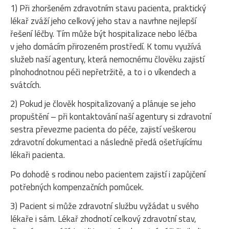
1) Při zhoršeném zdravotním stavu pacienta, praktický
lékař zváží jeho celkový jeho stav a navrhne nejlepší
řešení léčby. Tím může být hospitalizace nebo léčba
v jeho domácím přirozeném prostředí. K tomu využívá
služeb naší agentury, která nemocnému člověku zajistí
plnohodnotnou péči nepřetržitě, a to i o víkendech a
svátcích.
2) Pokud je člověk hospitalizovaný a plánuje se jeho
propuštění – při kontaktování naší agentury si zdravotní
sestra převezme pacienta do péče, zajistí veškerou
zdravotní dokumentaci a následně předá ošetřujícímu
lékaři pacienta.
Po dohodě s rodinou nebo pacientem zajistí i zapůjčení
potřebných kompenzačních pomůcek.
3) Pacient si může zdravotní službu vyžádat u svého
lékaře i sám. Lékař zhodnotí celkový zdravotní stav,