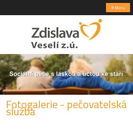
≡
Menu
Fotogalerie - pečovatelská
služba