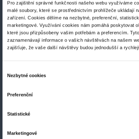
Pro zajištění správné funkčnosti našeho webu využíváme co
malé soubory, které se prostřednictvím prohlížeče ukládají 
zařízení. Cookies dělíme na nezbytné, preferenční, statistic
marketingové. Využívání cookies nám pomáhá poskytovat ob
které jsou přizpůsobeny vašim potřebám a preferencím. Tyt
zaznamenávají informace o vašich návštěvách na našem we
zajišťuje, že vaše další návštěvy budou jednodušší a rychle
Výběr
Nezbytné cookies
souhlasu
KONTAKT
Zdislava Veselí, z.ú.
Preferenční
tř. Masarykova 125
698 01 - Veselí nad Moravou
Statistické
IČ 26981751
Marketingové