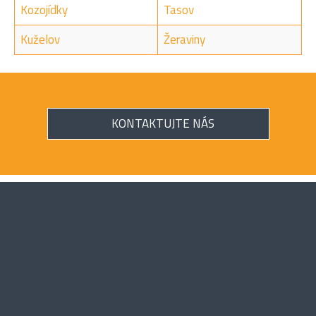
Kozojídky
Tasov
Kuželov
Žeraviny
KONTAKTUJTE NÁS