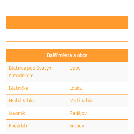
Další města a obce
Blatnice pod Svatým
Lipov
Antonínkem
Blatnička
Louka
Hrubá Vrbka
Malá Vrbka
Javorník
Radějov
Kněždub
Suchov